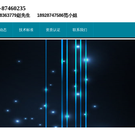
-87460235
98363779赵先生 18928747586范小姐
动态
技术标准
资质认证
联系我们