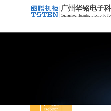
广州华铭电子科
Guangzhou Huaming Electronic Tec
产品
产品
PRODUCT
PRODUCT
PRODUCT