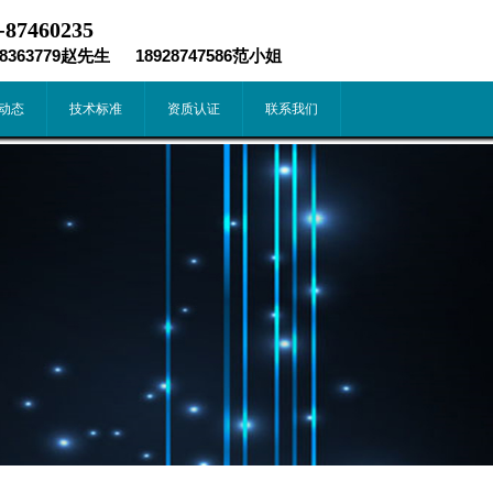
-87460235
98363779赵先生 18928747586范小姐
动态
技术标准
资质认证
联系我们