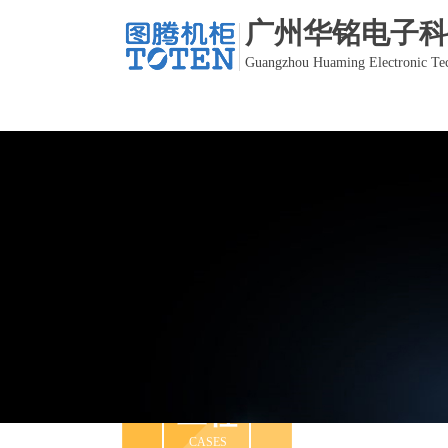
广州华铭电子科
Guangzhou Huaming Electronic Tec
工程
产品
CASES
PRODUCT
PRODUCT