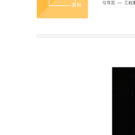
引导页
工程
>>
案例
中心
PR